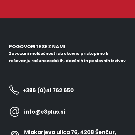
POGOVORITE SE Z NAMI
Zavezani molčečnosti strokovno pristopimo k
reševanju računovodskih, davčnih in poslovnih izzivov
+386 (0)41 762 650
info@e3plus.si
Mlakarjeva ulica 76, 4208 Šenčur,