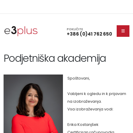
POKLIČITE
+386 (0)41 762 650
Podjetniška akademija
Spoštovani,
Vabljeni k ogledu in k prijavam
na izobraževanja.
Vsa izobraževanja vodi:
Erika Kostanjšek
Certificiran računovodja,