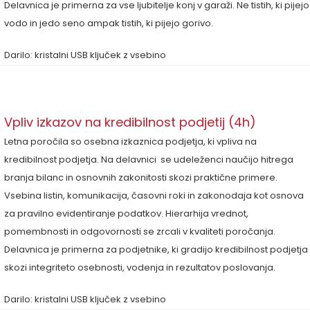
Delavnica je primerna za vse ljubitelje konj v garaži. Ne tistih, ki pijejo
vodo in jedo seno ampak tistih, ki pijejo gorivo.
Darilo: kristalni USB ključek z vsebino
Vpliv izkazov na kredibilnost podjetij (4h)
Letna poročila so osebna izkaznica podjetja, ki vpliva na
kredibilnost podjetja. Na delavnici se udeleženci naučijo hitrega
branja bilanc in osnovnih zakonitosti skozi praktične primere.
Vsebina listin, komunikacija, časovni roki in zakonodaja kot osnova
za pravilno evidentiranje podatkov. Hierarhija vrednot,
pomembnosti in odgovornosti se zrcali v kvaliteti poročanja.
Delavnica je primerna za podjetnike, ki gradijo kredibilnost podjetja
skozi integriteto osebnosti, vodenja in rezultatov poslovanja.
Darilo: kristalni USB ključek z vsebino