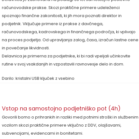
računovodske prakse. Skozi praktične primere udeleženci
spoznajo finančne zakonitosti, ki jih mora poznati direktor in
podjetnik. Vključuje primere iz prakse z davčnega,
računovodskega, kadrovskega in finančnega področja, ki vplivajo
na proces podjetja. Od upravljanja zalog, časa, izračun lastne cene
in povečanje likvidnosti.
Delavnica je primerna za podjetnike, ki bi radi vpeljali učinkovite
rutine v svoj vsakdanjih in vzpostavili ravnovesje delo in dom.
Darilo: kristalni USB ključek z vsebino
Vstop na samostojno podjetniško pot (4h)
Govorili bomo o prihrankih in razliki med potnimi stroški in službenim
vozilom skozi praktične primere vključno z DDV, olajšavami,
subvencijami, evidencami in bonitetami.