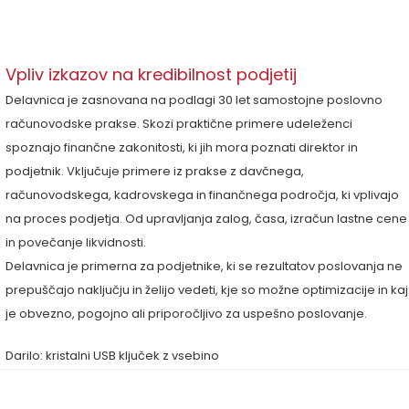
Vpliv izkazov na kredibilnost podjetij
Delavnica je zasnovana na podlagi 30 let samostojne poslovno
računovodske prakse. Skozi praktične primere udeleženci
spoznajo finančne zakonitosti, ki jih mora poznati direktor in
podjetnik. Vključuje primere iz prakse z davčnega,
računovodskega, kadrovskega in finančnega področja, ki vplivajo
na proces podjetja. Od upravljanja zalog, časa, izračun lastne cene
in povečanje likvidnosti.
Delavnica je primerna za podjetnike, ki se rezultatov poslovanja ne
prepuščajo naključju in želijo vedeti, kje so možne optimizacije in kaj
je obvezno, pogojno ali priporočljivo za uspešno poslovanje.
Darilo: kristalni USB ključek z vsebino