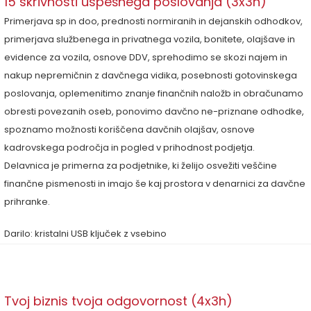
15 skrivnosti uspešnega poslovanja (3x3h)
Primerjava sp in doo, prednosti normiranih in dejanskih odhodkov,
primerjava službenega in privatnega vozila, bonitete, olajšave in
evidence za vozila, osnove DDV, sprehodimo se skozi najem in
nakup nepremičnin z davčnega vidika, posebnosti gotovinskega
poslovanja, oplemenitimo znanje finančnih naložb in obračunamo
obresti povezanih oseb, ponovimo davčno ne-priznane odhodke,
spoznamo možnosti koriščena davčnih olajšav, osnove
kadrovskega področja in pogled v prihodnost podjetja.
Delavnica je primerna za podjetnike, ki želijo osvežiti veščine
finančne pismenosti in imajo še kaj prostora v denarnici za davčne
prihranke.
Darilo: kristalni USB ključek z vsebino
Tvoj biznis tvoja odgovornost (4x3h)