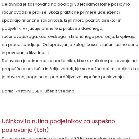
D
elavnica je zasnovana na podlagi 30 let samostojne poslovno
računovodske prakse. Skozi praktične primere udeleženci
spoznajo finančne zakonitosti, ki jih mora poznati direktor in
podjetnik. Vključuje primere iz prakse z davčnega,
računovodskega, kadrovskega in finančnega področja, ki vplivajo
na proces podjetja. Od upravljanja zalog, časa, izračun lastne cene
in povečanje likvidnosti.
Delavnica je primerna za podjetnike, ki se rezultatov poslovanja ne
prepuščajo naključju in želijo vedeti, kje so možne optimizacije in kaj
je obvezno, pogojno ali priporočljivo za uspešno poslovanje.
Darilo: kristalni USB ključek z vsebino
Učinkovita rutina podjetnikov za uspešno
poslovanje (1,5h)
Delavnica je zasnovana na podlagi 30 let samostojne poslovno