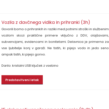
Vozila z davčnega vidika in prihranki (3h)
Govorili bomo o prihrankih in razliki med potnimi stroški in službenim
vozilom skozi praktične primere vključno z DDV, olajšavami,
subvencijami, evidencami in bonitetami.
Delavnica je primerna za
vse ljubitelje konj v garaži. Ne tistih, ki pijejo vodo in jedo seno
ampak tistih, ki pijejo gorivo.
Darilo: kristalni USB ključek z vsebino
Predstavitveni letak