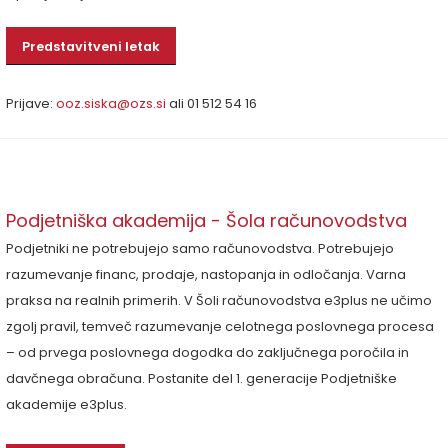
Predstavitveni letak
Prijave:
ooz.siska@ozs.si
ali 01 512 54 16
Podjetniška akademija - Šola računovodstva
Podjetniki ne potrebujejo samo računovodstva. Potrebujejo
razumevanje financ, prodaje, nastopanja in odločanja. Varna
praksa na realnih primerih. V Šoli računovodstva e3plus ne učimo
zgolj pravil, temveč razumevanje celotnega poslovnega procesa
– od prvega poslovnega dogodka do zaključnega poročila in
davčnega obračuna. Postanite del 1. generacije Podjetniške
akademije e3plus.