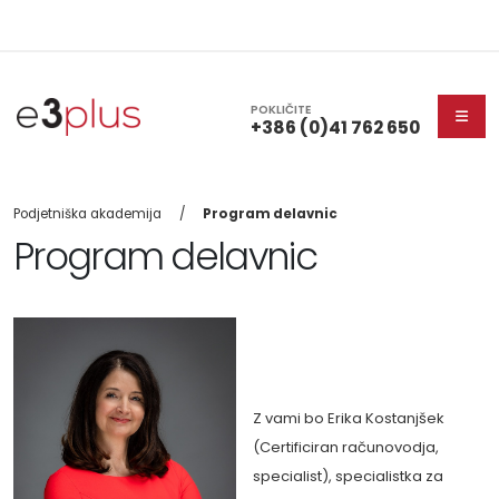
POKLIČITE
+386 (0)41 762 650
Podjetniška akademija
Program delavnic
Program delavnic
Z vami bo Erika Kostanjšek
(
Certificiran računovodja,
specialist)
,
specialistka za