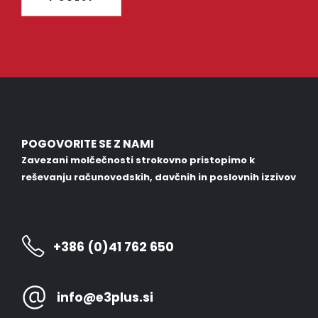
POGOVORITE SE Z NAMI
Zavezani molčečnosti strokovno pristopimo k
reševanju računovodskih, davčnih in poslovnih izzivov
+386 (0)41 762 650
info@e3plus.si