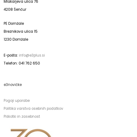
Mlakarjeva ulica 76
4208 Šenčur
PE Domžale
Breznikova ulica 15
1230 Domžale
E-pošta:
info@e3plus.si
Telefon: 041 762 650
e3novičke
Pogoji uporabe
Politika varstva osebnih podatkov
Piškotki in zasebnost