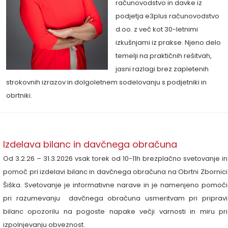
računovodstvo in davke
iz
podjetja e3plus računovodstvo
d.oo.
z več kot 30-letnimi
izkušnjami iz prakse.
Njeno delo
temelji na praktičnih rešitvah,
jasni razlagi brez zapletenih
strokovnih izrazov in dolgoletnem sodelovanju s podjetniki in
obrtniki.
Izdelava bilanc in davčnega obračuna
Od 3.2.26 – 31.3.2026 vsak torek od 10-11h brezplačno svetovanje in
pomoč pri izdelavi bilanc in davčnega obračuna na Obrtni Zbornici
Šiška. Svetovanje je informativne narave in je namenjeno pomoči
pri razumevanju davčnega obračuna usmeritvam pri pripravi
bilanc opozorilu na pogoste napake večji varnosti in miru pri
izpolnjevanju obveznost.