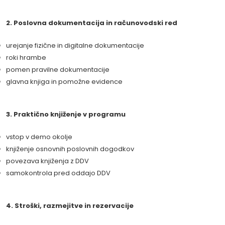
2. Poslovna dokumentacija in računovodski red
urejanje fizične in digitalne dokumentacije
roki hrambe
pomen pravilne dokumentacije
glavna knjiga in pomožne evidence
3. Praktično knjiženje v programu
vstop v demo okolje
knjiženje osnovnih poslovnih dogodkov
povezava knjiženja z DDV
samokontrola pred oddajo DDV
4. Stroški, razmejitve in rezervacije