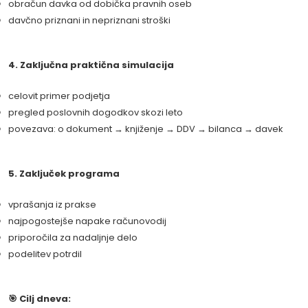
obračun davka od dobička pravnih oseb
davčno priznani in nepriznani stroški
4. Zaključna praktična simulacija
celovit primer podjetja
pregled poslovnih dogodkov skozi leto
povezava: o dokument → knjiženje → DDV → bilanca → davek
5. Zaključek programa
vprašanja iz prakse
najpogostejše napake računovodij
priporočila za nadaljnje delo
podelitev potrdil
🎯 Cilj dneva: