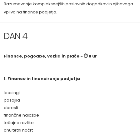
Razumevanje kompleksnejših poslovnih dogodkov in njihovega
vpliva na finance podjetja.
DAN 4
Finance, pogodbe, vozila in plače - ⏱ 8 ur
1. Finance in financiranje podjetja
leasingi
posojila
obresti
finančne naložbe
tečajne razlike
anuitetni načrt