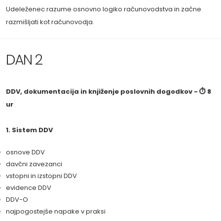
Udeleženec razume osnovno logiko računovodstva in začne
razmišljati kot računovodja.
DAN 2
DDV, dokumentacija in knjiženje poslovnih dogodkov - ⏱ 8
ur
1. Sistem DDV
osnove DDV
davčni zavezanci
vstopni in izstopni DDV
evidence DDV
DDV-O
najpogostejše napake v praksi