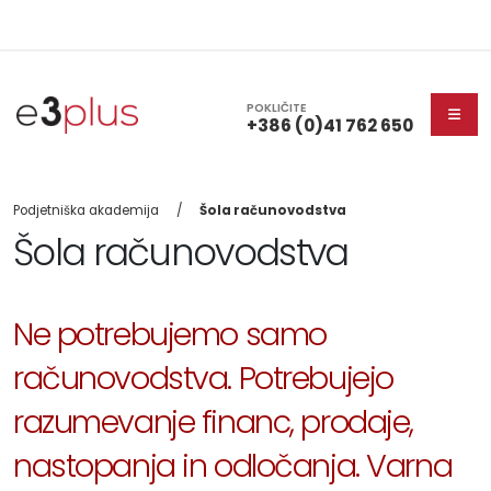
POKLIČITE
+386 (0)41 762 650
Podjetniška akademija
Šola računovodstva
Šola računovodstva
Ne potrebujemo samo
računovodstva. Potrebujejo
razumevanje financ, prodaje,
nastopanja in odločanja. Varna