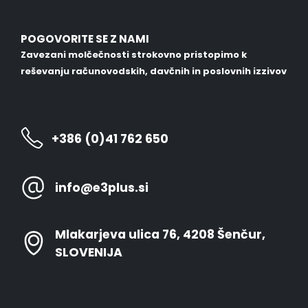
POGOVORITE SE Z NAMI
Zavezani molčečnosti strokovno pristopimo k
reševanju računovodskih, davčnih in poslovnih izzivov
+386 (0)41 762 650
info@e3plus.si
Mlakarjeva ulica 76, 4208 Šenčur,
SLOVENIJA