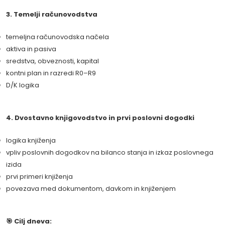
3. Temelji računovodstva
temeljna računovodska načela
aktiva in pasiva
sredstva, obveznosti, kapital
kontni plan in razredi R0–R9
D/K logika
4. Dvostavno knjigovodstvo in prvi poslovni dogodki
logika knjiženja
vpliv poslovnih dogodkov na bilanco stanja in izkaz poslovnega
izida
prvi primeri knjiženja
povezava med dokumentom, davkom in knjiženjem
🎯 Cilj dneva: