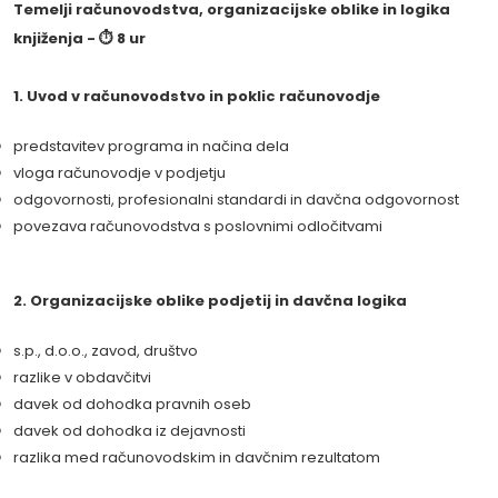
Temelji računovodstva, organizacijske oblike in logika
knjiženja - ⏱ 8 ur
1. Uvod v računovodstvo in poklic računovodje
predstavitev programa in načina dela
vloga računovodje v podjetju
odgovornosti, profesionalni standardi in davčna odgovornost
povezava računovodstva s poslovnimi odločitvami
2. Organizacijske oblike podjetij in davčna logika
s.p., d.o.o., zavod, društvo
razlike v obdavčitvi
davek od dohodka pravnih oseb
davek od dohodka iz dejavnosti
razlika med računovodskim in davčnim rezultatom