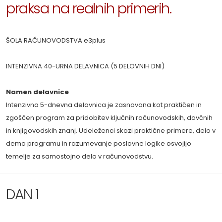
praksa na realnih primerih.
ŠOLA RAČUNOVODSTVA e3plus
INTENZIVNA 40-URNA DELAVNICA (5 DELOVNIH DNI)
Namen delavnice
Intenzivna 5-dnevna delavnica je zasnovana kot praktičen in
zgoščen program za pridobitev ključnih računovodskih, davčnih
in knjigovodskih znanj. Udeleženci skozi praktične primere, delo v
demo programu in razumevanje poslovne logike osvojijo
temelje za samostojno delo v računovodstvu.
DAN 1