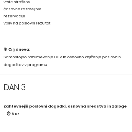
vrste stroškov
časovne razmejitve
rezervacije
vpliv na poslovni rezultat
🎯 Cilj dneva:
Samostojno razumevanje DDV in osnovno knjiženje poslovnih
dogodkov v programu.
DAN 3
Zahtevnejši poslovni dogodki, osnovna sredstva in zaloge
- ⏱ 8 ur