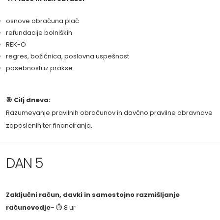
osnove obračuna plač
refundacije bolniških
REK-O
regres, božičnica, poslovna uspešnost
posebnosti iz prakse
🎯 Cilj dneva:
Razumevanje pravilnih obračunov in davčno pravilne obravnave
zaposlenih ter financiranja.
DAN 5
Zaključni račun, davki in samostojno razmišljanje
računovodje-
⏱ 8 ur