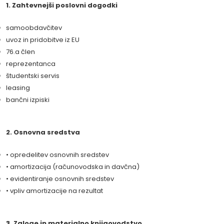
1. Zahtevnejši poslovni dogodki
samoobdavčitev
uvoz in pridobitve iz EU
76.a člen
reprezentanca
študentski servis
leasing
bančni izpiski
2. Osnovna sredstva
• opredelitev osnovnih sredstev
• amortizacija (računovodska in davčna)
• evidentiranje osnovnih sredstev
• vpliv amortizacije na rezultat
3. Zaloge in materialno knjigovodstvo