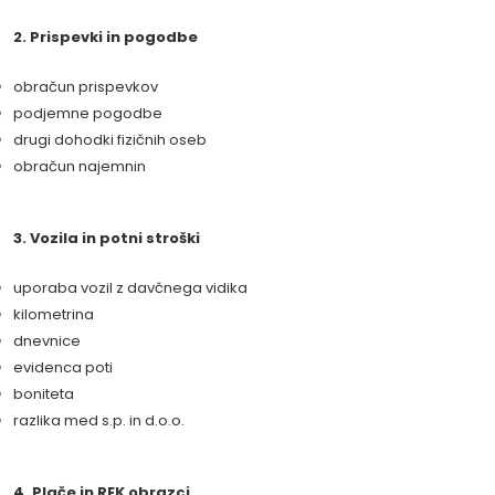
2. Prispevki in pogodbe
obračun prispevkov
podjemne pogodbe
drugi dohodki fizičnih oseb
obračun najemnin
3. Vozila in potni stroški
uporaba vozil z davčnega vidika
kilometrina
dnevnice
evidenca poti
boniteta
razlika med s.p. in d.o.o.
4. Plače in REK obrazci