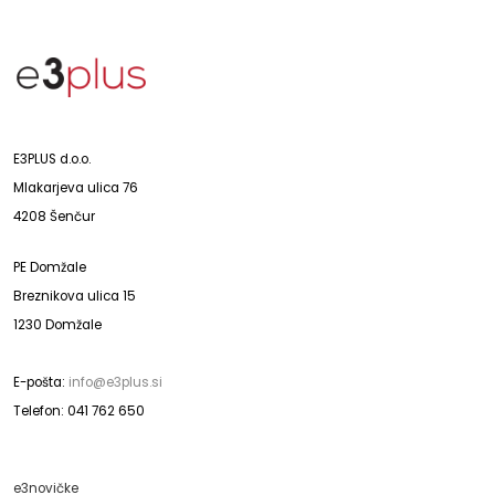
E3PLUS d.o.o.
Mlakarjeva ulica 76
4208 Šenčur
PE Domžale
Breznikova ulica 15
1230 Domžale
E-pošta:
info@e3plus.si
Telefon: 041 762 650
e3novičke