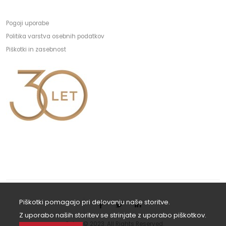
Pogoji uporabe
Politika varstva osebnih podatkov
Piškotki in zasebnost
Piškotki pomagajo pri delovanju naše storitve.
Z uporabo naših storitev se strinjate z uporabo piškotkov.
e3plus © 2023. All Rights Reserved.