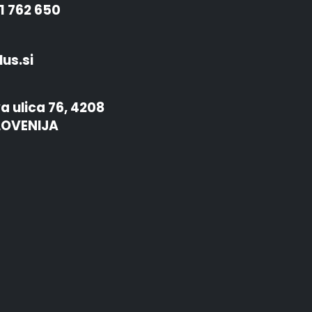
1 762 650
us.si
a ulica 76, 4208
LOVENIJA