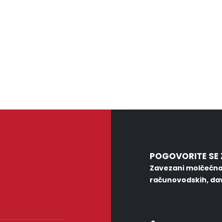
POGOVORITE SE 
Zavezani molčečno
računovodskih, dav