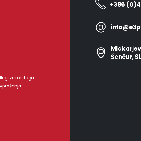
+386 (0)4
info@e3pl
Mlakarjev
Šenčur, S
lagi zakonitega
vprašanja.