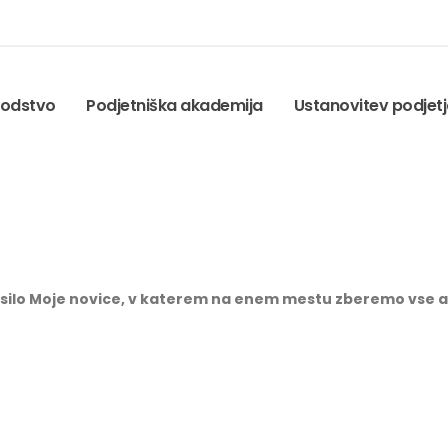
odstvo
Podjetniška akademija
Ustanovitev podjet
silo Moje novice, v katerem na enem mestu zberemo vse ak