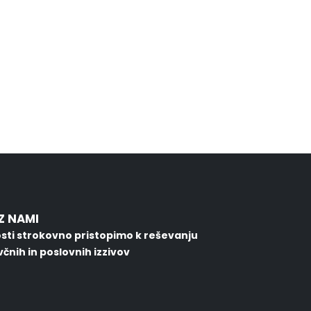
Z NAMI
sti strokovno pristopimo k reševanju
čnih in poslovnih izzivov