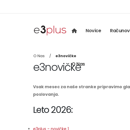
Novice
Računov
O Nas
e3novičke
e3novičke
O Nas
Vsak mesec za naše stranke pripravimo gla
poslovanja.
Leto 2026:
e3plus - novičke 1