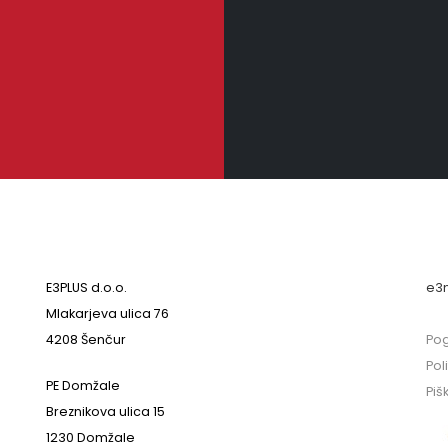
E3PLUS d.o.o.
e3
Mlakarjeva ulica 76
4208 Šenčur
Pog
Pol
PE Domžale
Piš
Breznikova ulica 15
1230 Domžale