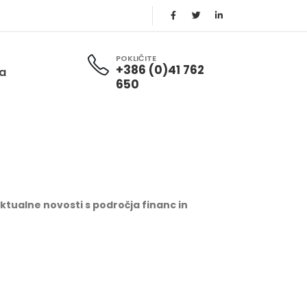
POKLIČITE
+386 (0)41 762
ja
650
tualne novosti s področja financ in