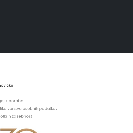
novičke
oji uporabe
itika varstva osebnih podatkov
kotki in zasebnost